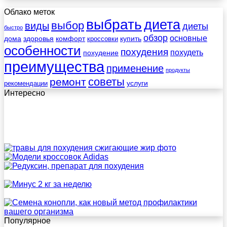
Облако меток
выбрать
диета
выбор
виды
диеты
быстро
обзор
основные
дома
здоровья
комфорт
купить
кроссовки
особенности
похудения
похудеть
похудение
преимущества
применение
продукты
советы
ремонт
услуги
рекомендации
Интересно
Популярное