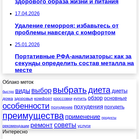
здорового образа жизни и питания
17.04.2026
Удаление геморроя: избавьтесь от
проблемы навсегда с комфортом
25.01.2026
Портативные РФА-анализаторы: как за
секунды определить состав металла на
месте
Облако меток
выбрать
диета
выбор
виды
диеты
быстро
обзор
основные
дома
здоровья
комфорт
купить
кроссовки
особенности
похудения
похудеть
похудение
преимущества
применение
продукты
советы
ремонт
услуги
рекомендации
Интересно