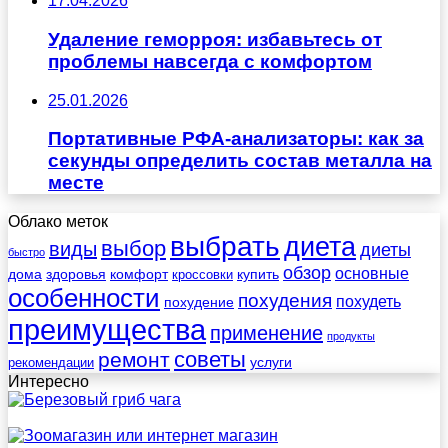
17.04.2026
Удаление геморроя: избавьтесь от
проблемы навсегда с комфортом
25.01.2026
Портативные РФА-анализаторы: как за
секунды определить состав металла на
месте
Облако меток
выбрать
диета
выбор
виды
диеты
быстро
обзор
основные
дома
здоровья
комфорт
купить
кроссовки
особенности
похудения
похудеть
похудение
преимущества
применение
продукты
советы
ремонт
услуги
рекомендации
Интересно