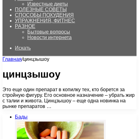
Известные диеты
ПОЛЕЗНЫЕ СОВЕТЫ
СПОСОБЫ ПОХУДЕНИЯ
УПРАЖНЕНИЯ, ФИТНЕС
РАЗНОЕ
Бытовые вопросы
Новости интернета
Искать
Главная
/
цинцзышоу
цинцзышоу
Это еще один препарат в копилку тех, кто борется за
стройную фигуру. Его основное назначение – убрать жир
с талии и живота. Цинцзышоу – еще одна новинка на
рынке препаратов …
Бады