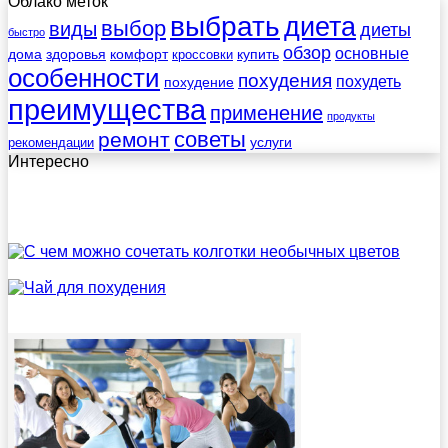
Облако меток
выбрать
диета
выбор
виды
диеты
быстро
обзор
основные
дома
здоровья
комфорт
купить
кроссовки
особенности
похудения
похудеть
похудение
преимущества
применение
продукты
советы
ремонт
услуги
рекомендации
Интересно