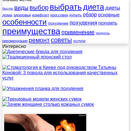
выбрать
диета
выбор
виды
диеты
быстро
обзор
основные
дома
здоровья
комфорт
купить
кроссовки
особенности
похудения
похудеть
похудение
преимущества
применение
продукты
советы
ремонт
услуги
рекомендации
Интересно