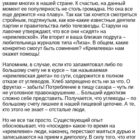
умами многих в нашей стране. К счастью, на данный
момент ее популярность не столь громадна. Но она все
еще держится «на плаву». Так как так хочется смотреться
стройным, подтянутым, как кое-какие известные деятели
партии и правительства либо телезвезды. Старухи на
лавочке утверждают, что все они «сидят» на
«кремлевской». Им вторит и ваша близкая подруга –
любительница журналов типа «Лиза». В общем, какие
конкретно смогут быть сомнения? «Кремлевка» нам
окажет помощь!
Напомним, в случае, если кто запамятовал либо по
большому счету не в курсе – так называемая
«кремлевская диета» по сути, содержится в полном
отказе от углеводов. Хлеб запрещено есть ни за что. О
фруктах – забыть! Потребление в пищу сахара – чуть ли
не уголовное правонарушение… Больший идиотизм
сложно себе представить. Получается, что углеводы – по
большому счету лишнее в нашей пищевой цепочке. А те,
кто этого не знает – отсталые люди.
Но не все так просто. Существующий опыт
обосновывает, что «посидев» какое-то время на
«кремлевке» люди, наконец, перестают маяться дурью и
записываются на прием к диетологу. В силу того, что итог