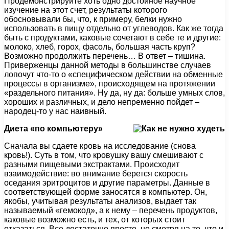
Продемонстрируйте хоть одно достойное научное
изучение на этот счет, результаты которого
обосновывали бы, что, к примеру, белки нужно
использовать в пищу отдельно от углеводов. Как же тогда
быть с продуктами, каковые сочетают в себе те и другие:
молоко, хлеб, горох, фасоль, большая часть круп?
Возможно продолжить перечень… В ответ – тишина.
Приверженцы данной методы в большинстве случаев
лопочут что-то о «специфическом действии на обменные
процессы в организме», происходящем на протяжении
«раздельного питания». Ну да, ну да: больше умных слов,
хороших и различных, и дело непременно пойдет –
народец-то у нас наивный.
Диета «по компьютеру»
Сначала вы сдаете кровь на исследование (снова
кровь!). Суть в том, что кровушку вашу смешивают с
разными пищевыми экстрактами. Происходит
взаимодействие: во внимание берется скорость
оседания эритроцитов и другие параметры. Данные в
соответствующей форме заносятся в компьютер. Он,
якобы, учитывая результаты анализов, выдает так
называемый «гемокод», а к нему – перечень продуктов,
каковые возможно есть, и тех, от которых стоит
отказаться. Все достаточно просто, не смотря на то, что и