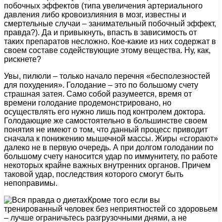
побочных эффектов (типа увеличения артериального
давления либо кровоизлияния в мозг, известны и
смертельные случаи – занимательный побочный эффект,
правда?). Да и привыкнуть, впасть в зависимость от
таких препаратов несложно. Кое-какие из них содержат в
своем составе содействующие этому вещества. Ну, как,
рискнете?
Увы, пилюли – только начало перечня «бесполезностей
для похудения». Голодание – это по большому счету
страшная затея. Само собой разумеется, время от
времени голодание продемонстрировано, но
осуществлять его нужно лишь под контролем доктора.
Голодающие же самостоятельно в большинстве своем
понятия не имеют о том, что данный процесс приводит
сначала к понижению мышечной массы. Жиры «сгорают»
далеко не в первую очередь. А при долгом голодании по
большому счету наносится удар по иммунитету, по работе
некоторых крайне важных внутренних органов. Причем
таковой удар, последствия которого смогут быть
непоправимы.
Кроме того если вы
тренированный человек без неприятностей со здоровьем
– лучше ограничьтесь разгрузочными днями, а не