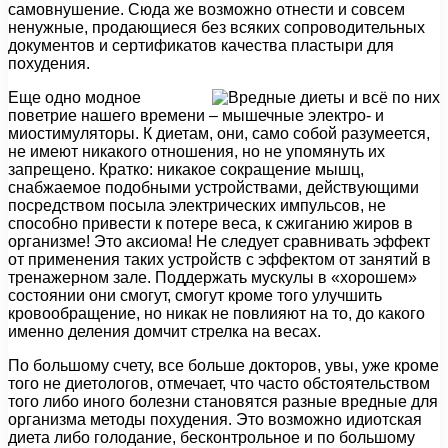
самовнушение. Сюда же возможно отнести и совсем
ненужные, продающиеся без всяких сопроводительных
документов и сертификатов качества пластыри для
похудения.
Еще одно модное
поветрие нашего времени – мышечные электро- и
миостимуляторы. К диетам, они, само собой разумеется,
не имеют никакого отношения, но не упомянуть их
запрещено. Кратко: никакое сокращение мышц,
снабжаемое подобными устройствами, действующими
посредством посыла электрических импульсов, не
способно привести к потере веса, к сжиганию жиров в
организме! Это аксиома! Не следует сравнивать эффект
от применения таких устройств с эффектом от занятий в
тренажерном зале. Поддержать мускулы в «хорошем»
состоянии они смогут, смогут кроме того улучшить
кровообращение, но никак не повлияют на то, до какого
именно деления домчит стрелка на весах.
По большому счету, все больше докторов, увы, уже кроме
того не диетологов, отмечает, что часто обстоятельством
того либо иного болезни становятся разные вредные для
организма методы похудения. Это возможно идиотская
диета либо голодание, бесконтрольное и по большому