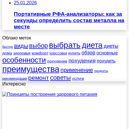
25.01.2026
Портативные РФА-анализаторы: как за
секунды определить состав металла на
месте
Облако меток
выбрать
диета
выбор
виды
диеты
быстро
обзор
основные
дома
здоровья
комфорт
купить
кроссовки
особенности
похудения
похудеть
похудение
преимущества
применение
продукты
советы
ремонт
услуги
рекомендации
Интересно