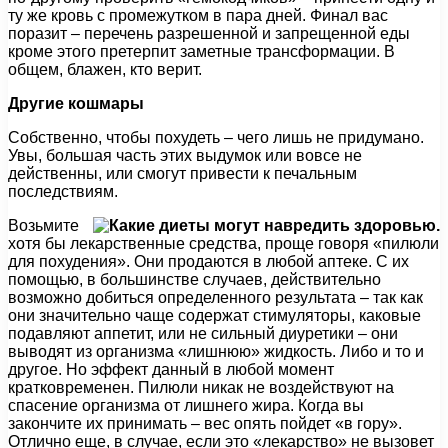
ту же кровь с промежутком в пара дней. Финал вас
поразит – перечень разрешенной и запрещенной еды
кроме этого претерпит заметные трансформации. В
общем, блажен, кто верит.
Другие кошмары
Собственно, чтобы похудеть – чего лишь не придумано.
Увы, большая часть этих выдумок или вовсе не
действенны, или смогут привести к печальным
последствиям.
Возьмите
хотя бы лекарственные средства, проще говоря «пилюли
для похудения». Они продаются в любой аптеке. С их
помощью, в большинстве случаев, действительно
возможно добиться определенного результата – так как
они значительно чаще содержат стимуляторы, каковые
подавляют аппетит, или не сильный диуретики – они
выводят из организма «лишнюю» жидкость. Либо и то и
другое. Но эффект данный в любой момент
кратковременен. Пилюли никак не воздействуют на
спасение организма от лишнего жира. Когда вы
закончите их принимать – вес опять пойдет «в гору».
Отлично еще, в случае, если это «лекарство» не вызовет