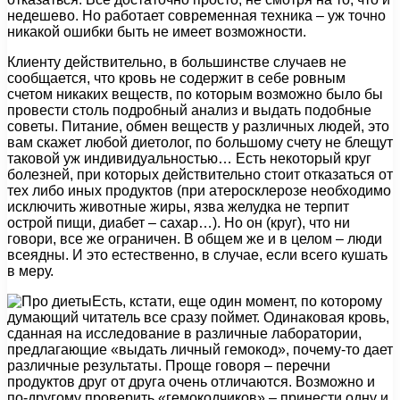
недешево. Но работает современная техника – уж точно
никакой ошибки быть не имеет возможности.
Клиенту действительно, в большинстве случаев не
сообщается, что кровь не содержит в себе ровным
счетом никаких веществ, по которым возможно было бы
провести столь подробный анализ и выдать подобные
советы. Питание, обмен веществ у различных людей, это
вам скажет любой диетолог, по большому счету не блещут
таковой уж индивидуальностью… Есть некоторый круг
болезней, при которых действительно стоит отказаться от
тех либо иных продуктов (при атеросклерозе необходимо
исключить животные жиры, язва желудка не терпит
острой пищи, диабет – сахар…). Но он (круг), что ни
говори, все же ограничен. В общем же и в целом – люди
всеядны. И это естественно, в случае, если всего кушать
в меру.
Есть, кстати, еще один момент, по которому
думающий читатель все сразу поймет. Одинаковая кровь,
сданная на исследование в различные лаборатории,
предлагающие «выдать личный гемокод», почему-то дает
различные результаты. Проще говоря – перечни
продуктов друг от друга очень отличаются. Возможно и
по-другому проверить «гемокодчиков» – принести одну и