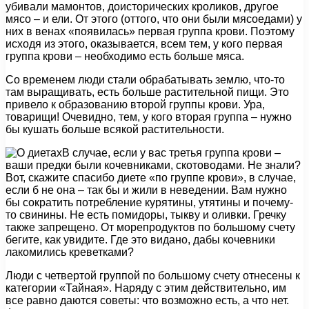
убивали мамонтов, доисторических кроликов, другое
мясо – и ели. От этого (оттого, что они были мясоедами) у
них в венах «появилась» первая группа крови. Поэтому
исходя из этого, оказывается, всем тем, у кого первая
группа крови – необходимо есть больше мяса.
Со временем люди стали обрабатывать землю, что-то
там выращивать, есть больше растительной пищи. Это
привело к образованию второй группы крови. Ура,
товарищи! Очевидно, тем, у кого вторая группа – нужно
бы кушать больше всякой растительности.
В случае, если у вас третья группа крови –
ваши предки были кочевниками, скотоводами. Не знали?
Вот, скажите спасибо диете «по группе крови», в случае,
если б не она – так бы и жили в неведении. Вам нужно
бы сократить потребление курятины, утятины и почему-
то свинины. Не есть помидоры, тыкву и оливки. Гречку
также запрещено. От морепродуктов по большому счету
бегите, как увидите. Где это видано, дабы кочевники
лакомились креветками?
Люди с четвертой группой по большому счету отнесены к
категории «Тайная». Наряду с этим действительно, им
все равно даются советы: что возможно есть, а что нет.