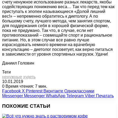
счету ненужное использование разных лекарств, якобы
содействующих понижению веса… Так что перед тем как
приступать к эпопеи называющиеся «Долой лишний
вес!» – непременно обратитесь к диетологу. А по
большому счету, лучшего метода, чем занятия спортом,
для поддержания себя в хорошей физической форме,
пока не придумано. Так что, в случае, если нет
противопоказаний – совмещайте спорт и рациональное
питание. Но, в этом случае все равно лучше
израсходовать немного времени на врачебную
консультацию – диетолог посоветует, как верно питаться
в зависимости от уровня спортивных нагрузок. Удачи!
Даниил Головин
Теги
ненужные
худеть
10.01.2019
0
Время чтения: 7 мин.
Facebook
X
Pinterest
Вконтакте
Одноклассники
Messenger
Messenger
WhatsApp
Telegram
Viber
Печатать
ПОХОЖИЕ СТАТЬИ