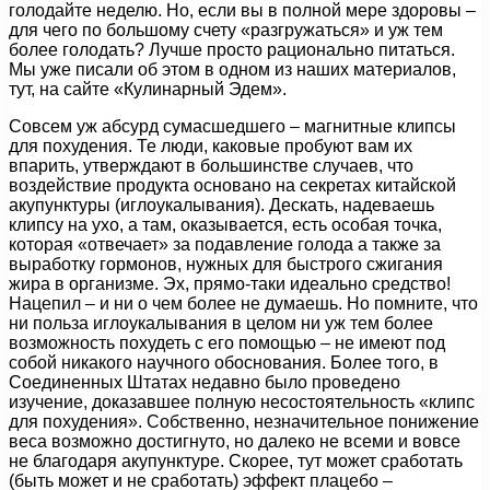
голодайте неделю. Но, если вы в полной мере здоровы –
для чего по большому счету «разгружаться» и уж тем
более голодать? Лучше просто рационально питаться.
Мы уже писали об этом в одном из наших материалов,
тут, на сайте «Кулинарный Эдем».
Совсем уж абсурд сумасшедшего – магнитные клипсы
для похудения. Те люди, каковые пробуют вам их
впарить, утверждают в большинстве случаев, что
воздействие продукта основано на секретах китайской
акупунктуры (иглоукалывания). Дескать, надеваешь
клипсу на ухо, а там, оказывается, есть особая точка,
которая «отвечает» за подавление голода а также за
выработку гормонов, нужных для быстрого сжигания
жира в организме. Эх, прямо-таки идеально средство!
Нацепил – и ни о чем более не думаешь. Но помните, что
ни польза иглоукалывания в целом ни уж тем более
возможность похудеть с его помощью – не имеют под
собой никакого научного обоснования. Более того, в
Соединенных Штатах недавно было проведено
изучение, доказавшее полную несостоятельность «клипс
для похудения». Собственно, незначительное понижение
веса возможно достигнуто, но далеко не всеми и вовсе
не благодаря акупунктуре. Скорее, тут может сработать
(быть может и не сработать) эффект плацебо –