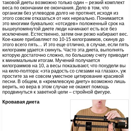
таковой диеты возможно только один – резкий комплект
веса по окончании ее окончания. Дело в том, что
организм без углеводов долго не протянет, исходя из
этого совсем отказаться от них нереально. Понимается
это многими буквально: «отсидев» положенный срок на
вышеупомянутой диете люди начинают есть все без
исключение. Естественно, затем они резко набирают вес.
Кое-какие прибавляют по 10-15 килограммов, скинув до
этого всего пять… И это еще отлично, в случае, если пять
килограмм удается скинуть. Часто эта диета, выполнять
которую достаточно сложно, по большому счету приводит
к минимальным итогам. Мучений получается
килограммов на 10, а весы показывают, что похудели вы
на кило-полтора: «эта радость со слезами на глазах», уж
простите за не совсем уместное цитирование красивой
песни. В общем, в «кремлевскую диету» возможно лишь
верить, но вера в этом случае не окажет помощь
продвинуться к заветной цели – стройной фигуре.
Кровавая диета