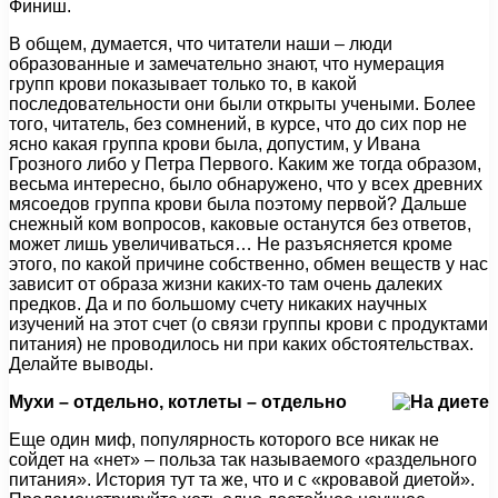
Финиш.
В общем, думается, что читатели наши – люди
образованные и замечательно знают, что нумерация
групп крови показывает только то, в какой
последовательности они были открыты учеными. Более
того, читатель, без сомнений, в курсе, что до сих пор не
ясно какая группа крови была, допустим, у Ивана
Грозного либо у Петра Первого. Каким же тогда образом,
весьма интересно, было обнаружено, что у всех древних
мясоедов группа крови была поэтому первой? Дальше
снежный ком вопросов, каковые останутся без ответов,
может лишь увеличиваться… Не разъясняется кроме
этого, по какой причине собственно, обмен веществ у нас
зависит от образа жизни каких-то там очень далеких
предков. Да и по большому счету никаких научных
изучений на этот счет (о связи группы крови с продуктами
питания) не проводилось ни при каких обстоятельствах.
Делайте выводы.
Мухи – отдельно, котлеты – отдельно
Еще один миф, популярность которого все никак не
сойдет на «нет» – польза так называемого «раздельного
питания». История тут та же, что и с «кровавой диетой».