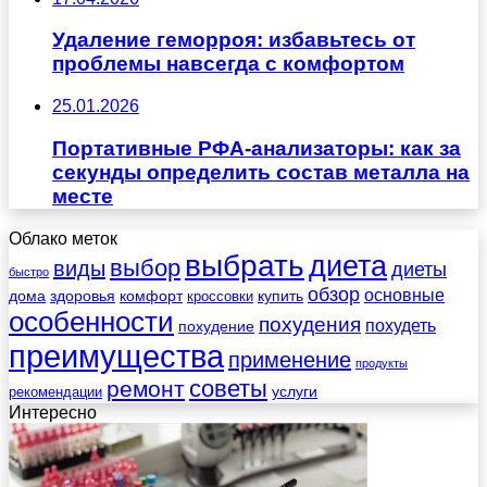
Удаление геморроя: избавьтесь от
проблемы навсегда с комфортом
25.01.2026
Портативные РФА-анализаторы: как за
секунды определить состав металла на
месте
Облако меток
выбрать
диета
выбор
виды
диеты
быстро
обзор
основные
дома
здоровья
комфорт
купить
кроссовки
особенности
похудения
похудеть
похудение
преимущества
применение
продукты
советы
ремонт
услуги
рекомендации
Интересно