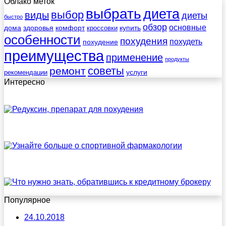
Облако меток
выбрать
диета
выбор
виды
диеты
быстро
обзор
основные
дома
здоровья
комфорт
купить
кроссовки
особенности
похудения
похудеть
похудение
преимущества
применение
продукты
советы
ремонт
услуги
рекомендации
Интересно
Популярное
24.10.2018