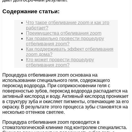
Содержание статьи:
Что такое отбеливание zoom и как это
работает?
Преимущества отбеливания zoom
Как правильно провести процедуру
отбеливания zoom?
Как поддерживать эффект отбеливания
zoom дома?
Кто может провести процедуру
отбеливания zoom?
Процедура отбеливания zoom основана на
использовании специального геля, содержащего
пероксид водорода. При соприкосновении геля с
поверхностью зубов, пероксид водорода распадается на
активный кислород и воду. Активный кислород проникает
в структуру зуба и окисляет пигменты, отвечающие за его
окраску. В результате этого процесса зубы становятся на
несколько оттенков светлее.
Процедура отбеливания zoom проводится в
стоматологической клинике под контролем специалиста.