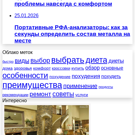
проблемы навсегда с комфортом
25.01.2026
Портативные РФА-анализаторы: как за
секунды определить состав металла на
месте
Облако меток
выбрать
диета
выбор
виды
диеты
быстро
обзор
основные
дома
здоровья
комфорт
купить
кроссовки
особенности
похудения
похудеть
похудение
преимущества
применение
продукты
советы
ремонт
услуги
рекомендации
Интересно