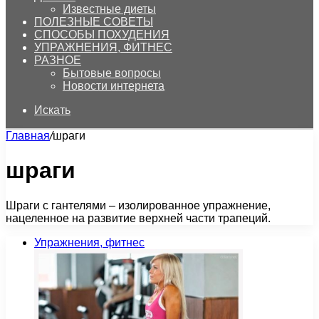
Известные диеты
ПОЛЕЗНЫЕ СОВЕТЫ
СПОСОБЫ ПОХУДЕНИЯ
УПРАЖНЕНИЯ, ФИТНЕС
РАЗНОЕ
Бытовые вопросы
Новости интернета
Искать
Главная
/
шраги
шраги
Шраги с гантелями – изолированное упражнение,
нацеленное на развитие верхней части трапеций.
Упражнения, фитнес