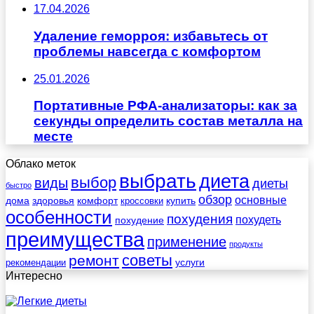
17.04.2026
Удаление геморроя: избавьтесь от
проблемы навсегда с комфортом
25.01.2026
Портативные РФА-анализаторы: как за
секунды определить состав металла на
месте
Облако меток
выбрать
диета
выбор
виды
диеты
быстро
обзор
основные
дома
здоровья
комфорт
купить
кроссовки
особенности
похудения
похудеть
похудение
преимущества
применение
продукты
советы
ремонт
услуги
рекомендации
Интересно