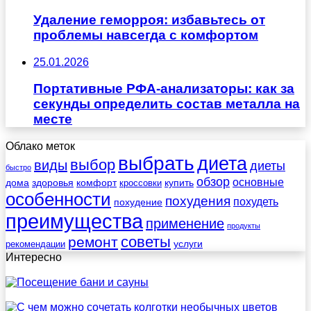
Удаление геморроя: избавьтесь от
проблемы навсегда с комфортом
25.01.2026
Портативные РФА-анализаторы: как за
секунды определить состав металла на
месте
Облако меток
выбрать
диета
выбор
виды
диеты
быстро
обзор
основные
дома
здоровья
комфорт
купить
кроссовки
особенности
похудения
похудеть
похудение
преимущества
применение
продукты
советы
ремонт
услуги
рекомендации
Интересно