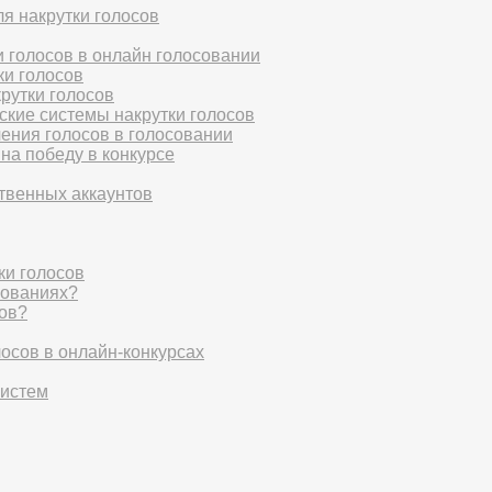
я накрутки голосов
 голосов в онлайн голосовании
ки голосов
рутки голосов
ские системы накрутки голосов
ения голосов в голосовании
а победу в конкурсе
твенных аккаунтов
ки голосов
сованиях?
сов?
лосов в онлайн-конкурсах
систем