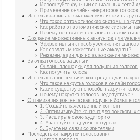
Используйте функции социальных сетей дл
Применение онлайн-генераторов голосов
Использование автоматических систем накрутки
Что такое автоматические системы накрут
Как работают автоматические системы нак
Почему не стоит использовать автоматиче
Создание множественных аккаунтов для увелич
Эффективный способ увеличения шансов н
Как создать множественные аккаунты?
Рекомендации для использования множес
Закупка голосов за деньги
Онлайн-площадки для получения голосов
Как получить голоса
Использование технических средств для накрут
Что такое накрутка голосов в онлайн голо
Какие существуют способы накрутки голо
Почему накрутка голосов недопустима?
Оптимизация контента: как получить больше го
1. Создайте качественный контент
2. Оптимизируйте контент для поисковых 
3. Расширьте свою аудиторию
4. Участвуйте в других конкурсах
5. Будьте на связи со зрителями
Последствия накрутки голосования
Потеря доверия