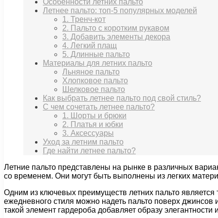
Особенности летних пальто
Летнее пальто: топ-5 популярных моделей
1. Тренч-кот
2. Пальто с коротким рукавом
3. Добавить элементы декора
4. Легкий плащ
5. Длинные пальто
Материалы для летних пальто
Льняное пальто
Хлопковое пальто
Шелковое пальто
Как выбрать летнее пальто под свой стиль?
С чем сочетать летнее пальто?
1. Шорты и брюки
2. Платья и юбки
3. Аксессуары
Уход за летним пальто
Где найти летнее пальто?
Летние пальто представлены на рынке в различных вариан
со временем. Они могут быть выполнены из легких материа
Одним из ключевых преимуществ летних пальто является 
ежедневного стиля можно надеть пальто поверх джинсов и
такой элемент гардероба добавляет образу элегантности 