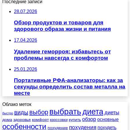
Последние записи
28.07.2026
Обзор продуктов и товаров для
здорового образа жизни и питания
17.04.2026
Удаление геморроя: избавьтесь от
проблемы навсегда с комфортом
25.01.2026
Портативные РФА-анализаторы: как за
секунды определить состав металла на
месте
Облако меток
выбрать
диета
выбор
виды
диеты
быстро
обзор
основные
дома
здоровья
комфорт
купить
кроссовки
особенности
похудения
похудеть
похудение