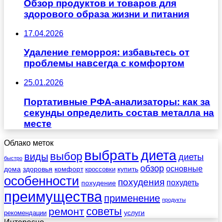
Обзор продуктов и товаров для
здорового образа жизни и питания
17.04.2026
Удаление геморроя: избавьтесь от
проблемы навсегда с комфортом
25.01.2026
Портативные РФА-анализаторы: как за
секунды определить состав металла на
месте
Облако меток
выбрать
диета
выбор
виды
диеты
быстро
обзор
основные
дома
здоровья
комфорт
купить
кроссовки
особенности
похудения
похудеть
похудение
преимущества
применение
продукты
советы
ремонт
услуги
рекомендации