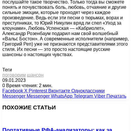
послушайте такое творчество. Только тогда вы сможете
понять и почувствовать боль, любовь, отчаяние и другие
сильные эмоции, которые проходят через каждое
произведение. Ведь если эти песни о тюрьмах, ворах и
преступниках, то Юрий Никулин вряд ли спел «Уход за
клоунами», Любовь Успенская — «Кабриолет»,
Александр Розенбаум подарил нам свой волшебный
«Вальс Бостон». А современные исполнители (например,
Григорий Реп) уже не признаются представителями этого
стиля. Их песни — это просто настоящие русские
шансоны о настоящих чувствах.
Теги
поговорим
шансон
09.01.2023
0
Время чтения: 2 мин.
Facebook
X
Pinterest
Вконтакте
Одноклассники
Messenger
Messenger
WhatsApp
Telegram
Viber
Печатать
ПОХОЖИЕ СТАТЬИ
Портативные РФА-анализаторы: как за