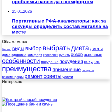
проблемы навсегда с комфортом
25.01.2026
Портативные РФА-анализаторы: как за
секунды определить состав металла на
месте
Облако меток
выбрать
диета
выбор
виды
диеты
быстро
обзор
основные
дома
здоровья
комфорт
купить
кроссовки
особенности
похудения
похудеть
похудение
преимущества
применение
продукты
советы
ремонт
услуги
рекомендации
Интересно