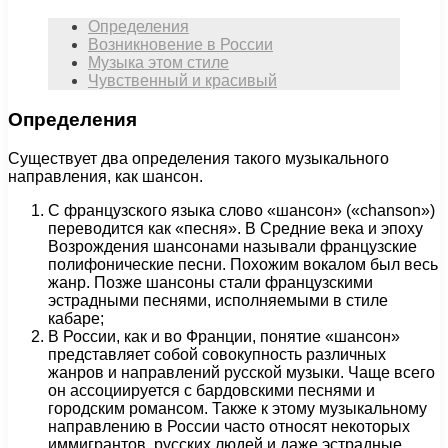
Определения
Возникновение в России
Музыка этом стиле
Чувственный и красивый
Определения
Существует два определения такого музыкального
направления, как шансон.
С французского языка слово «шансон» («chanson»)
переводится как «песня». В Средние века и эпоху
Возрождения шансонами называли французские
полифонические песни. Похожим вокалом был весь
жанр. Позже шансоны стали французскими
эстрадными песнями, исполняемыми в стиле
кабаре;
В России, как и во Франции, понятие «шансон»
представляет собой совокупность различных
жанров и направлений русской музыки. Чаще всего
он ассоциируется с бардовскими песнями и
городским романсом. Также к этому музыкальному
направлению в России часто относят некоторых
иммигрантов, русских людей и даже эстрадные