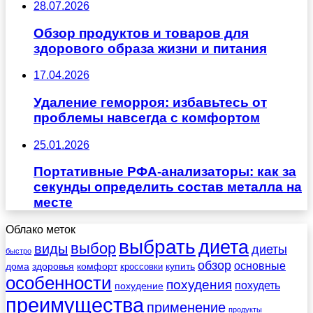
28.07.2026
Обзор продуктов и товаров для
здорового образа жизни и питания
17.04.2026
Удаление геморроя: избавьтесь от
проблемы навсегда с комфортом
25.01.2026
Портативные РФА-анализаторы: как за
секунды определить состав металла на
месте
Облако меток
выбрать
диета
выбор
виды
диеты
быстро
обзор
основные
дома
здоровья
комфорт
купить
кроссовки
особенности
похудения
похудеть
похудение
преимущества
применение
продукты