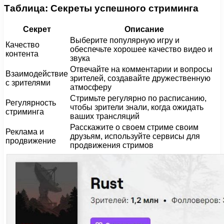
Таблица: Секреты успешного стриминга
Секрет
Описание
Выберите популярную игру и
Качество
обеспечьте хорошее качество видео и
контента
звука
Отвечайте на комментарии и вопросы
Взаимодействие
зрителей, создавайте дружественную
с зрителями
атмосферу
Стримьте регулярно по расписанию,
Регулярность
чтобы зрители знали, когда ожидать
стриминга
ваших трансляций
Расскажите о своем стриме своим
Реклама и
друзьям, используйте сервисы для
продвижение
продвижения стримов