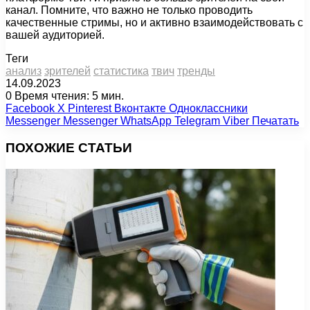
канал. Помните, что важно не только проводить
качественные стримы, но и активно взаимодействовать с
вашей аудиторией.
Теги
анализ
зрителей
статистика
твич
тренды
14.09.2023
0
Время чтения: 5 мин.
Facebook
X
Pinterest
Вконтакте
Одноклассники
Messenger
Messenger
WhatsApp
Telegram
Viber
Печатать
ПОХОЖИЕ СТАТЬИ