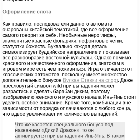
Оформление слота
Как правило, последователи данного автомата
очарованы китайской тематикой, где все оформление
самого говорит за себя. Необычные иероглифы,
знаменитые красные фонарики, нефритовые четки,
статуэтки божеств. Буквально каждая деталь
символизирует буддийское направление и показывает
все разнообразие восточной культуры. Однако помимо
красивого и качественного оформления, знатокам в
игровом мире есть чем поживиться. Игра отличается от
классических автоматов, поскольку имеет множество
дополнительных бонусов
Вулкан Ставки на спорт
. Даже
пресловутый символ wild при выпадении может
разрастись и сделать барабан диким, поэтому
изображению женского и мужского начала Инь-Янь стоит
уделить особое внимание. Кроме того, комбинации вне
зависимости от порядка оплачиваются с любого конца,
что вдвое увеличивает их количество выпадений.
Что же касается специального бонуса под
названием «Дикий Дракон», то он
активируется при выпадении Инь-Янь. В таком