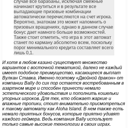
случае все барабаны, исключая смежные
начинают крутиться и в результате все
выпадающие призовые комбинации
автоматически перечисляются на счет игрока.
Вероятно, знатокам это может напомнить о
призовых вращениях, однако в данном случае
бонус дает намного больше возможностей.
Также стоит отметить, что игра в этот автомат
станет по карману абсолютно всем, поскольку
порог минимального кредита составляет всего
лишь 0,1.
И хотя в любом казино существует множество
вариантов с восточной тематикой, далеко не каждый
имеет подобное преимущество, касающееся выплат
Вулкан Ставка. Именно поэтому «Двойной дракон» от
компании Bally до сих пор остается востребованным в
азартном мире и способен принести немало
эстетического удовольствия и пополнить кошельки
упорных игроков. Для тех, кто обожает жаркие и
влажные тропики, стоит внимательно присмотреться
к такому автомату как Aloha Island. В нем также есть
немало приятных бонусов, которые приятно удивят
каждого геймера. Ведь компания Bally использует
только самые высокие технологии в своих играх.