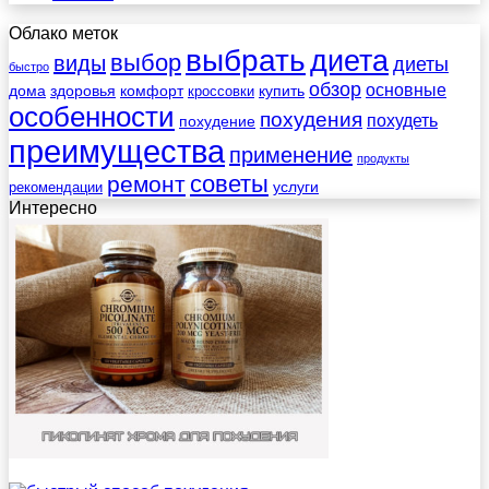
Облако меток
выбрать
диета
выбор
виды
диеты
быстро
обзор
основные
дома
здоровья
комфорт
купить
кроссовки
особенности
похудения
похудеть
похудение
преимущества
применение
продукты
советы
ремонт
услуги
рекомендации
Интересно