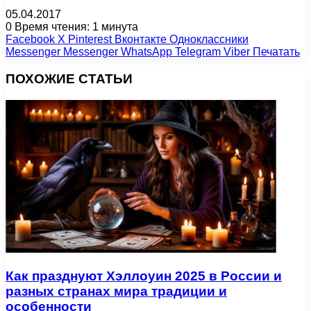
05.04.2017
0
Время чтения: 1 минута
Facebook
X
Pinterest
Вконтакте
Одноклассники
Messenger
Messenger
WhatsApp
Telegram
Viber
Печатать
ПОХОЖИЕ СТАТЬИ
Как празднуют Хэллоуин 2025 в России и
разных странах мира традиции и
особенности