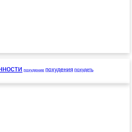
нности
похудения
похудеть
похудение