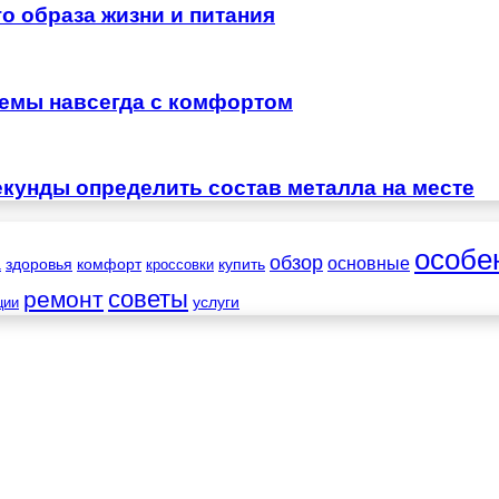
о образа жизни и питания
лемы навсегда с комфортом
екунды определить состав металла на месте
особе
обзор
основные
а
здоровья
комфорт
купить
кроссовки
советы
ремонт
услуги
ции