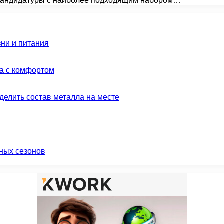
т кандидатуры с наиболее подходящим набором…
зни и питания
да с комфортом
делить состав металла на месте
ных сезонов