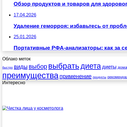
Обзор продуктов и товаров для здоровог
17.04.2026
Удаление геморроя: избавьтесь от проб
25.01.2026
Портативные РФА-анализаторы: как за с
Облако меток
выбрать
диета
выбор
виды
диеты
дом
быстро
преимущества
применение
рекоменда
продукты
Интересно