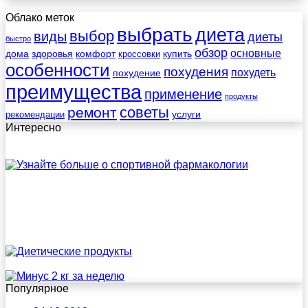
Облако меток
выбрать
диета
выбор
виды
диеты
быстро
обзор
основные
дома
здоровья
комфорт
купить
кроссовки
особенности
похудения
похудеть
похудение
преимущества
применение
продукты
советы
ремонт
услуги
рекомендации
Интересно
Популярное