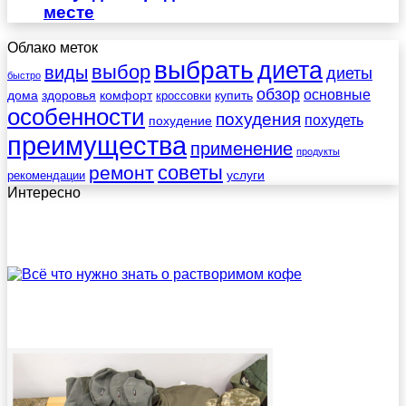
месте
Облако меток
выбрать
диета
выбор
виды
диеты
быстро
обзор
основные
дома
здоровья
комфорт
купить
кроссовки
особенности
похудения
похудеть
похудение
преимущества
применение
продукты
советы
ремонт
услуги
рекомендации
Интересно