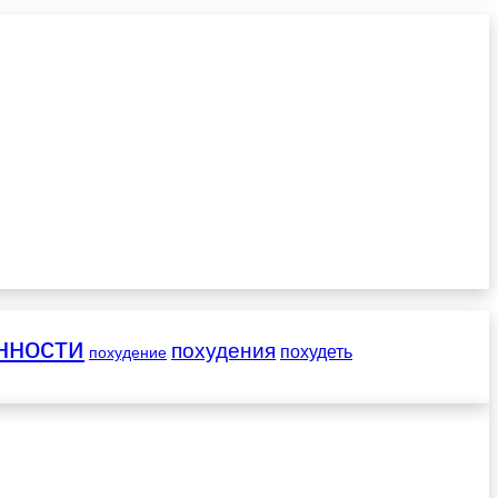
нности
похудения
похудеть
похудение