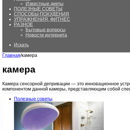
Известные диеты
ПОЛЕЗНЫЕ СОВЕТЫ
СПОСОБЫ ПОХУДЕНИЯ
УПРАЖНЕНИЯ, ФИТНЕС
РАЗНОЕ
Бытовые вопросы
Новости интернета
Искать
Главная
/
камера
камера
Камера сенсорной депривации — это инновационное устр
компонентом данной камеры, представляющим собой спе
Полезные советы