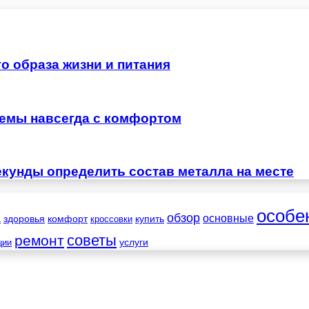
о образа жизни и питания
лемы навсегда с комфортом
екунды определить состав металла на месте
особе
обзор
основные
а
здоровья
комфорт
купить
кроссовки
советы
ремонт
услуги
ции