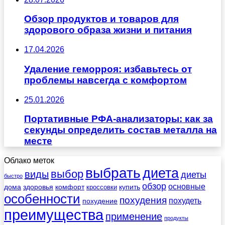
Обзор продуктов и товаров для
здорового образа жизни и питания
17.04.2026
Удаление геморроя: избавьтесь от
проблемы навсегда с комфортом
25.01.2026
Портативные РФА-анализаторы: как за
секунды определить состав металла на
месте
Облако меток
выбрать
диета
выбор
виды
диеты
быстро
обзор
основные
дома
здоровья
комфорт
купить
кроссовки
особенности
похудения
похудеть
похудение
преимущества
применение
продукты