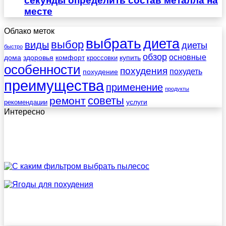
секунды определить состав металла на
месте
Облако меток
выбрать
диета
выбор
виды
диеты
быстро
обзор
основные
дома
здоровья
комфорт
купить
кроссовки
особенности
похудения
похудеть
похудение
преимущества
применение
продукты
советы
ремонт
услуги
рекомендации
Интересно