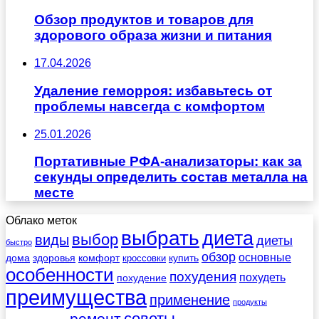
Обзор продуктов и товаров для
здорового образа жизни и питания
17.04.2026
Удаление геморроя: избавьтесь от
проблемы навсегда с комфортом
25.01.2026
Портативные РФА-анализаторы: как за
секунды определить состав металла на
месте
Облако меток
выбрать
диета
выбор
виды
диеты
быстро
обзор
основные
дома
здоровья
комфорт
купить
кроссовки
особенности
похудения
похудеть
похудение
преимущества
применение
продукты
советы
ремонт