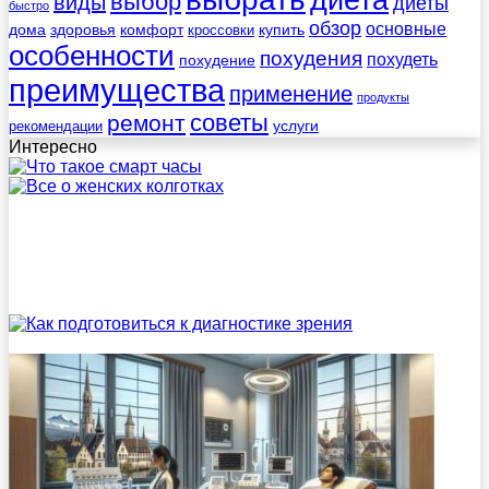
диета
выбор
виды
диеты
быстро
обзор
основные
дома
здоровья
комфорт
купить
кроссовки
особенности
похудения
похудеть
похудение
преимущества
применение
продукты
советы
ремонт
услуги
рекомендации
Интересно