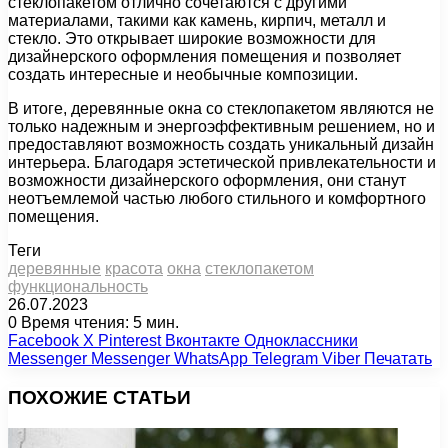
стеклопакетом отлично сочетаются с другими
материалами, такими как камень, кирпич, металл и
стекло. Это открывает широкие возможности для
дизайнерского оформления помещения и позволяет
создать интересные и необычные композиции.
В итоге, деревянные окна со стеклопакетом являются не
только надежным и энергоэффективным решением, но и
предоставляют возможность создать уникальный дизайн
интерьера. Благодаря эстетической привлекательности и
возможности дизайнерского оформления, они станут
неотъемлемой частью любого стильного и комфортного
помещения.
Теги
деревянные
красота
окна
стеклопакетом
функциональность
26.07.2023
0
Время чтения: 5 мин.
Facebook
X
Pinterest
Вконтакте
Одноклассники
Messenger
Messenger
WhatsApp
Telegram
Viber
Печатать
ПОХОЖИЕ СТАТЬИ