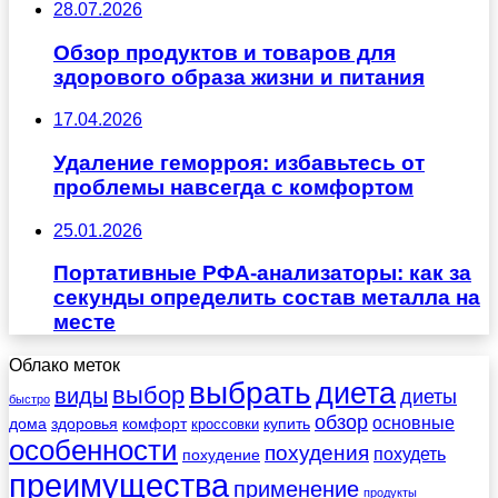
28.07.2026
Обзор продуктов и товаров для
здорового образа жизни и питания
17.04.2026
Удаление геморроя: избавьтесь от
проблемы навсегда с комфортом
25.01.2026
Портативные РФА-анализаторы: как за
секунды определить состав металла на
месте
Облако меток
выбрать
диета
выбор
виды
диеты
быстро
обзор
основные
дома
здоровья
комфорт
купить
кроссовки
особенности
похудения
похудеть
похудение
преимущества
применение
продукты