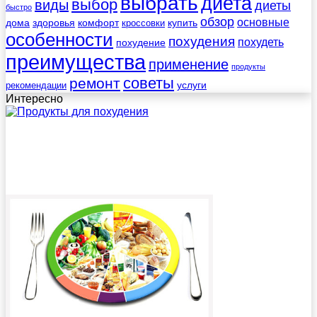
выбрать
диета
выбор
виды
диеты
быстро
обзор
основные
дома
здоровья
комфорт
купить
кроссовки
особенности
похудения
похудеть
похудение
преимущества
применение
продукты
советы
ремонт
услуги
рекомендации
Интересно