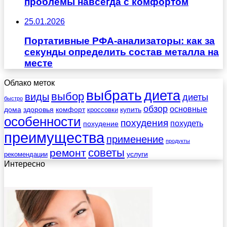
проблемы навсегда с комфортом
25.01.2026
Портативные РФА-анализаторы: как за
секунды определить состав металла на
месте
Облако меток
выбрать
диета
выбор
виды
диеты
быстро
обзор
основные
дома
здоровья
комфорт
купить
кроссовки
особенности
похудения
похудеть
похудение
преимущества
применение
продукты
советы
ремонт
услуги
рекомендации
Интересно