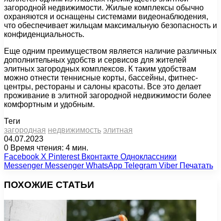
загородной недвижимости. Жилые комплексы обычно
охраняются и оснащены системами видеонаблюдения,
что обеспечивает жильцам максимальную безопасность и
конфиденциальность.
Еще одним преимуществом является наличие различных
дополнительных удобств и сервисов для жителей
элитных загородных комплексов. К таким удобствам
можно отнести теннисные корты, бассейны, фитнес-
центры, рестораны и салоны красоты. Все это делает
проживание в элитной загородной недвижимости более
комфортным и удобным.
Теги
загородная
недвижимость
элитная
04.07.2023
0
Время чтения: 4 мин.
Facebook
X
Pinterest
Вконтакте
Одноклассники
Messenger
Messenger
WhatsApp
Telegram
Viber
Печатать
ПОХОЖИЕ СТАТЬИ