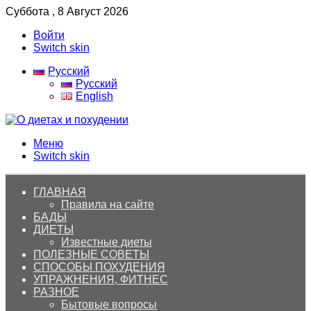
Суббота , 8 Август 2026
Войти
Switch skin
Русский
Русский
English
Меню
Switch skin
ГЛАВНАЯ
Правила на сайте
БАДЫ
ДИЕТЫ
Известные диеты
ПОЛЕЗНЫЕ СОВЕТЫ
СПОСОБЫ ПОХУДЕНИЯ
УПРАЖНЕНИЯ, ФИТНЕС
РАЗНОЕ
Бытовые вопросы