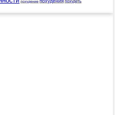
нности
похудения
похудеть
похудение