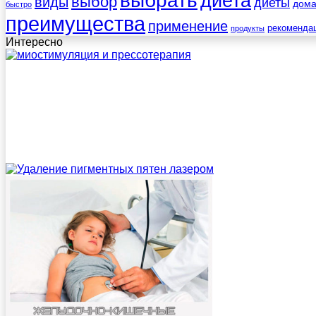
выбрать
диета
выбор
виды
диеты
дом
быстро
преимущества
применение
рекоменда
продукты
Интересно