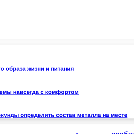
о образа жизни и питания
лемы навсегда с комфортом
екунды определить состав металла на месте