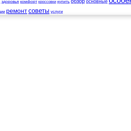
особе
обзор
основные
а
здоровья
комфорт
купить
кроссовки
советы
ремонт
услуги
ции