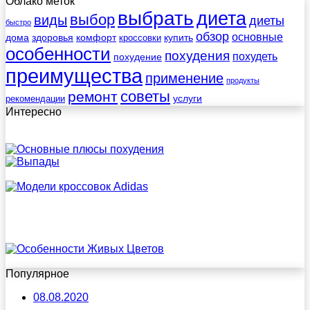
Облако меток
выбрать
диета
выбор
виды
диеты
быстро
обзор
основные
дома
здоровья
комфорт
купить
кроссовки
особенности
похудения
похудеть
похудение
преимущества
применение
продукты
советы
ремонт
услуги
рекомендации
Интересно
Популярное
08.08.2020