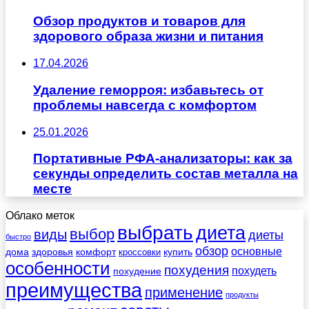
Обзор продуктов и товаров для
здорового образа жизни и питания
17.04.2026
Удаление геморроя: избавьтесь от
проблемы навсегда с комфортом
25.01.2026
Портативные РФА-анализаторы: как за
секунды определить состав металла на
месте
Облако меток
выбрать
диета
выбор
виды
диеты
быстро
обзор
основные
дома
здоровья
комфорт
купить
кроссовки
особенности
похудения
похудеть
похудение
преимущества
применение
продукты