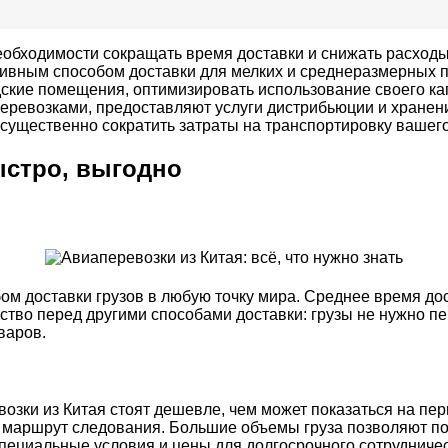
еобходимости сокращать время доставки и снижать расходы
вным способом доставки для мелких и среднеразмерных па
дские помещения, оптимизировать использование своего ка
евозками, предоставляют услуги дистрибьюции и хранения
т существенно сократить затраты на транспортировку вашего
ыстро, выгодно
 доставки грузов в любую точку мира. Среднее время доста
тво перед другими способами доставки: грузы не нужно пер
варов.
возки из Китая стоят дешевле, чем может показаться на пер
 и маршрут следования. Большие объемы груза позволяют пол
пециальные условия и цены для долгосрочного сотрудниче