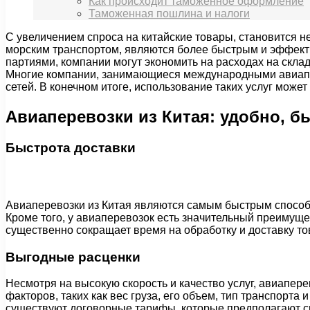
Как происходит таможенное оформление
Таможенная пошлина и налоги
С увеличением спроса на китайские товары, становится н
морским транспортом, являются более быстрым и эффекти
партиями, компании могут экономить на расходах на скла
Многие компании, занимающиеся международными авиапер
сетей. В конечном итоге, использование таких услуг може
Авиаперевозки из Китая: удобно, б
Быстрота доставки
Авиаперевозки из Китая являются самым быстрым способом
Кроме того, у авиаперевозок есть значительный преимущес
существенно сокращает время на обработку и доставку то
Выгодные расценки
Несмотря на высокую скорость и качество услуг, авиапере
факторов, таких как вес груза, его объем, тип транспорта
существуют договорные тарифы, которые предполагают с