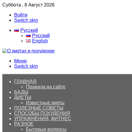
Суббота , 8 Август 2026
Войти
Switch skin
Русский
Русский
English
Меню
Switch skin
ГЛАВНАЯ
Правила на сайте
БАДЫ
ДИЕТЫ
Известные диеты
ПОЛЕЗНЫЕ СОВЕТЫ
СПОСОБЫ ПОХУДЕНИЯ
УПРАЖНЕНИЯ, ФИТНЕС
РАЗНОЕ
Бытовые вопросы