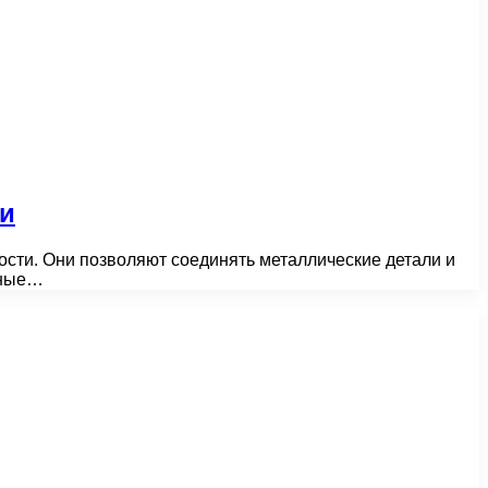
ии
сти. Они позволяют соединять металлические детали и
жные…