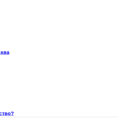
сква
ство?