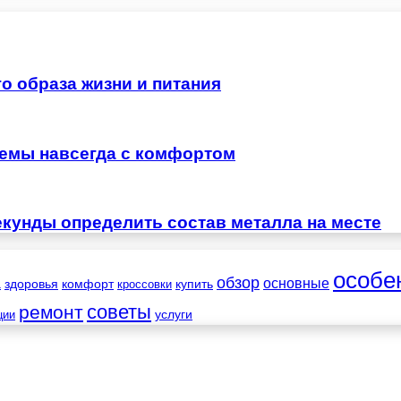
о образа жизни и питания
лемы навсегда с комфортом
екунды определить состав металла на месте
особе
обзор
основные
а
здоровья
комфорт
купить
кроссовки
советы
ремонт
услуги
ции