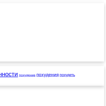
нности
похудения
похудеть
похудение