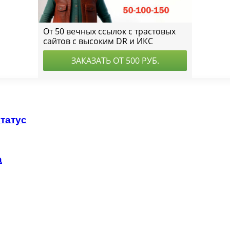
статус
а