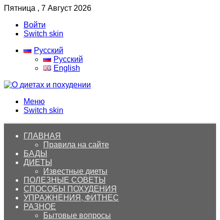
Пятница , 7 Август 2026
Войти
Switch skin
Русский
Русский
English
Меню
Switch skin
ГЛАВНАЯ
Правила на сайте
БАДЫ
ДИЕТЫ
Известные диеты
ПОЛЕЗНЫЕ СОВЕТЫ
СПОСОБЫ ПОХУДЕНИЯ
УПРАЖНЕНИЯ, ФИТНЕС
РАЗНОЕ
Бытовые вопросы