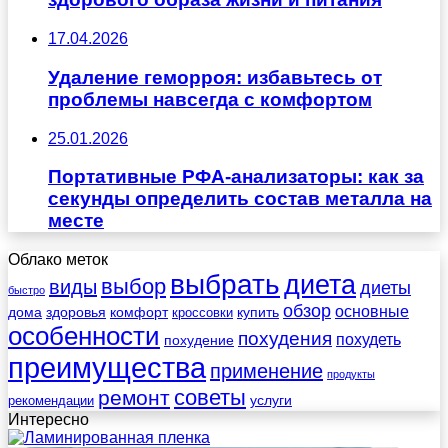
17.04.2026
Удаление геморроя: избавьтесь от
проблемы навсегда с комфортом
25.01.2026
Портативные РФА-анализаторы: как за
секунды определить состав металла на
месте
Облако меток
выбрать
диета
выбор
виды
диеты
быстро
обзор
основные
дома
здоровья
комфорт
купить
кроссовки
особенности
похудения
похудеть
похудение
преимущества
применение
продукты
советы
ремонт
услуги
рекомендации
Интересно