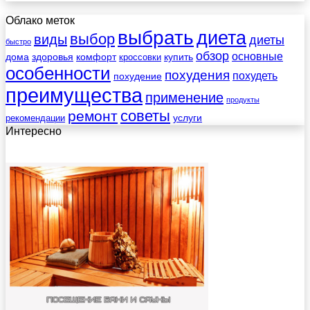
Облако меток
выбрать
диета
выбор
виды
диеты
быстро
обзор
основные
дома
здоровья
комфорт
купить
кроссовки
особенности
похудения
похудеть
похудение
преимущества
применение
продукты
советы
ремонт
услуги
рекомендации
Интересно