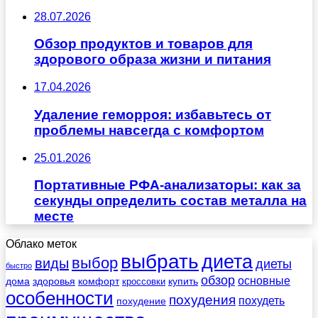
28.07.2026
Обзор продуктов и товаров для
здорового образа жизни и питания
17.04.2026
Удаление геморроя: избавьтесь от
проблемы навсегда с комфортом
25.01.2026
Портативные РФА-анализаторы: как за
секунды определить состав металла на
месте
Облако меток
выбрать
диета
выбор
виды
диеты
быстро
обзор
основные
дома
здоровья
комфорт
купить
кроссовки
особенности
похудения
похудеть
похудение