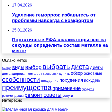
17.04.2026
Удаление геморроя: избавьтесь от
проблемы навсегда с комфортом
25.01.2026
Портативные РФА-анализаторы: как за
секунды определить состав металла на
месте
Облако меток
выбрать
диета
выбор
виды
диеты
быстро
обзор
основные
дома
здоровья
комфорт
купить
кроссовки
особенности
похудения
похудеть
похудение
преимущества
применение
продукты
советы
ремонт
услуги
рекомендации
Интересно