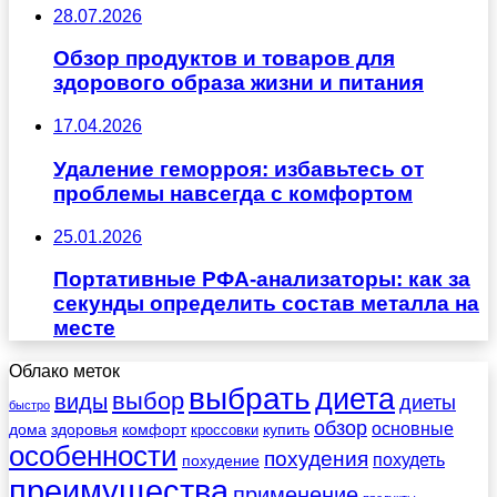
28.07.2026
Обзор продуктов и товаров для
здорового образа жизни и питания
17.04.2026
Удаление геморроя: избавьтесь от
проблемы навсегда с комфортом
25.01.2026
Портативные РФА-анализаторы: как за
секунды определить состав металла на
месте
Облако меток
выбрать
диета
выбор
виды
диеты
быстро
обзор
основные
дома
здоровья
комфорт
купить
кроссовки
особенности
похудения
похудеть
похудение
преимущества
применение